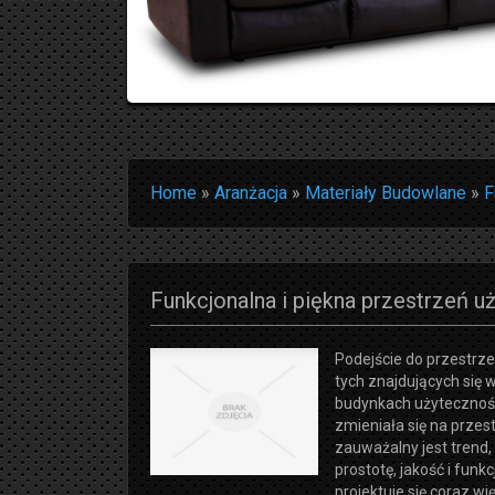
Home
»
Aranżacja
»
Materiały Budowlane
»
F
Funkcjonalna i piękna przestrzeń u
Podejście do przestrzen
tych znajdujących się 
budynkach użytecznośc
zmieniała się na przest
zauważalny jest trend,
prostotę, jakość i funk
projektuje się coraz wi