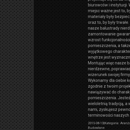
biurowców i instytucji
miejsc ważne jest to,
materiały były bezpiec
oraz to, by były trwałe
nasze balustrady nier
zamontowanie gwaran
wzrost funkcjonalnośc
pomieszczenia, a takż
wyjątkowego charakte
wnętrze jest wyznaczn
Montując więc nasze b
nierdzewne, poprawia
wizerunek swojej firmy,
Wykonamy dla ciebie k
zgodnie z twoim proje
nawiązywać do charak
pomieszczenia. Jeste
wieloletnią tradycją, a
nami, zyskujesz pewnoś
terminowości naszych
2015-08-13
|
Kategoria: Aranża
Budowlane