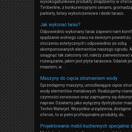
wysokogatunkowe produkty znajdziemy w oferci
Timberline, z konkurencyjnymi cenami, gromadz
parkiety, listwy wykończeniowe i deski taraso...
Jak wykonać taras?
Odpowiednio wykonany taras zapewni nam kom
spędzanie wolnego czasu na świeżym powietrzu
otoczeniu estetycznych i odpowiednio ze sobą
skomponowanych elementów naszego ogrodu. 
osiągnąć tak założony cel, należy zainwestować 
rozwiązanie, jakim jest płyta tarasowa. Gdańsk je
miastem, w ...
Maszyny do cięcia strumieniem wody
Sprzedajemy maszyny, umożliwiające cięcie str
wody elementów metalowych. Realizujemy równ
czynności serwisowe oraz zajmujemy się dokon
napraw. Działamy jako wyłączny dystrybutor ma
Techni Waterjet. Wszystkie urządzenia, dostępne
ofercie, to w pełni profesjonalne produkty, do...
Projektowanie mebli kuchennych specjalnie d