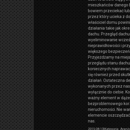
mieszkańców danego 
bowiem przeciekać lu
przez który ucieka z d
właściciel domu powin
działania takie jak ok
dachu. Przegląd dachu 
wyeliminowanie wcze
nieprawidłowości i przy
większego bezpieczeńs
Przyjeżdżamy na miej
przeglądu stanu dachu 
koniecznych naprawac
cię również przed skut
działań. Ostateczna d
wykonanych przez nas 
wyłącznie do ciebie. K
ważny element w dąże
bezproblemowego korz
nieruchomości. Nie wa
elemencie oszczędzać 
nas.
2015-08-13
|
Kategoria: Aranża