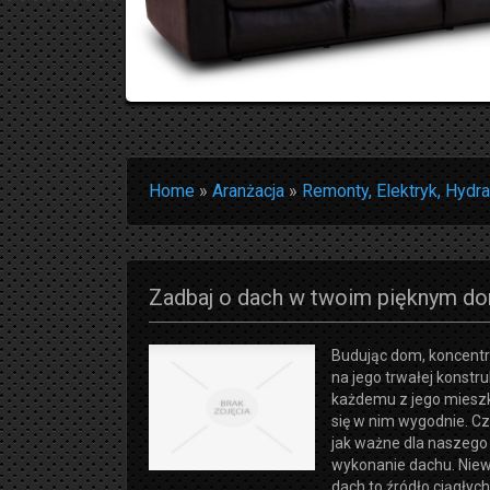
Home
»
Aranżacja
»
Remonty, Elektryk, Hydra
Zadbaj o dach w twoim pięknym do
Budując dom, koncentr
na jego trwałej konstruk
każdemu z jego miesz
się w nim wygodnie. C
jak ważne dla naszego
wykonanie dachu. Nie
dach to źródło ciągłyc