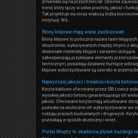
zmieniała się na przestrzeni lat. Obecnie zauważa
trend, który łączy w sobie prostotę, jakość i funkc
Tak projektuje się coraz większą liczbę biurowców
instytucji. W k...
Błony klejowe mają wiele zastosowań
Błony klejowe to potoczna nazwa taśm klejących
obustronnie, wykonywanych między innymi z akryl
doskonałe materiały klejące i zarazem izolujące.
zabezpieczają przyklejane elementy przed szok
termicznym, posiadają działanie tłumiące wibracj
klejowe wykorzystywane są szeroko w przemyśle.
Najwyższej jakości i trwałości koryta beton
Koryta kablowe oferowane przez SIB Łowicz wy
wysokiej jakości betonu gwarantującego ich wielo
jakość. Oferowane koryta mają wbudowane zbroj
pozwala na skuteczne ich wykorzystywanie we w
rodzaju pracach budowlanych i drogowych. Koryt
pozwalają w sposób skuteczny i estet...
Portal Wnętrz to skarbnica płytek każdego r