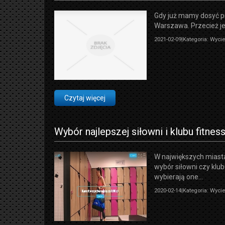
Gdy już mamy dosyć pr
Warszawa. Przecież jes
2021-02-09
|
Kategoria: Wyci
Czytaj więcej
Wybór najlepszej siłowni i klubu fitne
W największych miasta
wybór siłowni czy klub
wybierają one...
2020-02-14
|
Kategoria: Wyci