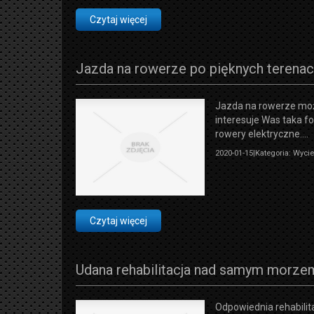
Czytaj więcej
Jazda na rowerze po pięknych terena
Jazda na rowerze może
interesuje Was taka f
rowery elektryczne....
2020-01-15
|
Kategoria: Wyci
Czytaj więcej
Udana rehabilitacja nad samym morze
Odpowiednia rehabili