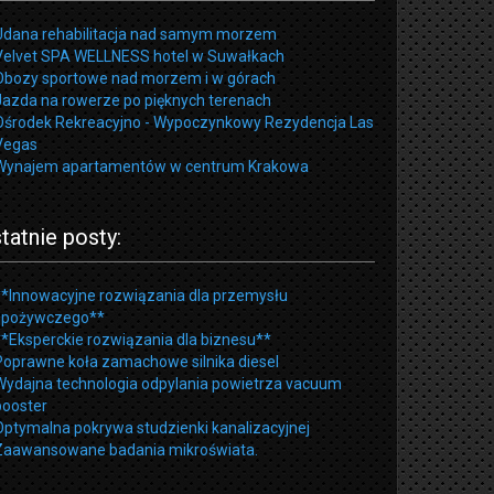
Udana rehabilitacja nad samym morzem
Velvet SPA WELLNESS hotel w Suwałkach
Obozy sportowe nad morzem i w górach
Jazda na rowerze po pięknych terenach
Ośrodek Rekreacyjno - Wypoczynkowy Rezydencja Las
Vegas
Wynajem apartamentów w centrum Krakowa
tatnie posty:
**Innowacyjne rozwiązania dla przemysłu
spożywczego**
**Eksperckie rozwiązania dla biznesu**
Poprawne koła zamachowe silnika diesel
Wydajna technologia odpylania powietrza vacuum
booster
Optymalna pokrywa studzienki kanalizacyjnej
Zaawansowane badania mikroświata.