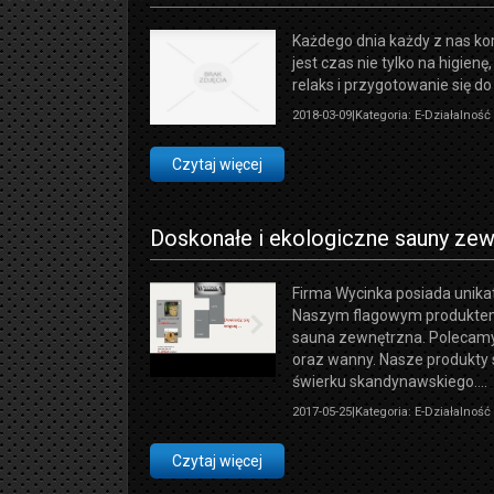
Każdego dnia każdy z nas kor
jest czas nie tylko na higienę,
relaks i przygotowanie się do d
2018-03-09
|
Kategoria: E-Działalnoś
Czytaj więcej
Doskonałe i ekologiczne sauny ze
Firma Wycinka posiada unika
Naszym flagowym produktem
sauna zewnętrzna. Polecamy 
oraz wanny. Nasze produkty
świerku skandynawskiego....
2017-05-25
|
Kategoria: E-Działalnoś
Czytaj więcej