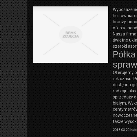
Wyposażenie
hurtowniami
branży, pon
ofercie hand
Nasza firma 
świetne ukła
szeroki aso
Półka
spra
Oferujemy pó
rok czasu. 
dostępna gd
rodzaju akce
sprzedaży d
białym. Wyko
centymetrów
nowoczesne 
także wysok
2018-03-20
|
Kate