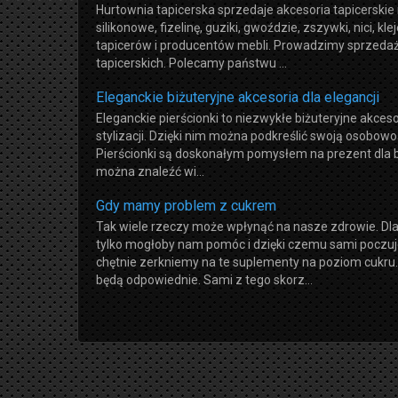
Hurtownia tapicerska sprzedaje akcesoria tapicerskie
silikonowe, fizelinę, guziki, gwoździe, zszywki, nici, k
tapicerów i producentów mebli. Prowadzimy sprzedaż 
tapicerskich. Polecamy państwu ...
Eleganckie biżuteryjne akcesoria dla elegancji
Eleganckie pierścionki to niezwykłe biżuteryjne akceso
stylizacji. Dzięki nim można podkreślić swoją osobowoś
Pierścionki są doskonałym pomysłem na prezent dla bl
można znaleźć wi...
Gdy mamy problem z cukrem
Tak wiele rzeczy może wpłynąć na nasze zdrowie. Dl
tylko mogłoby nam pomóc i dzięki czemu sami poczuj
chętnie zerkniemy na te suplementy na poziom cukru.
będą odpowiednie. Sami z tego skorz...