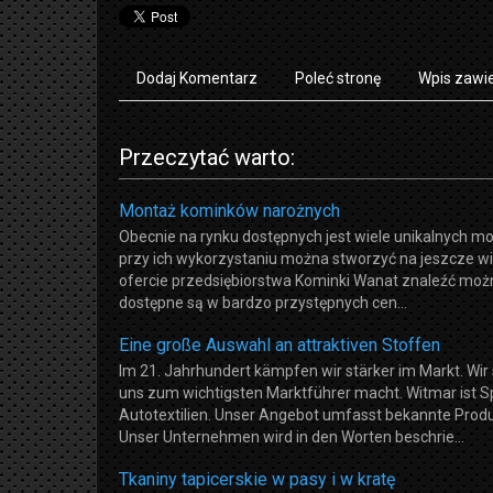
Dodaj Komentarz
Poleć stronę
Wpis zawie
Przeczytać warto:
Montaż kominków narożnych
Obecnie na rynku dostępnych jest wiele unikalnych m
przy ich wykorzystaniu można stworzyć na jeszcze w
ofercie przedsiębiorstwa Kominki Wanat znaleźć moż
dostępne są w bardzo przystępnych cen...
Eine große Auswahl an attraktiven Stoffen
Im 21. Jahrhundert kämpfen wir stärker im Markt. Wi
uns zum wichtigsten Marktführer macht. Witmar ist S
Autotextilien. Unser Angebot umfasst bekannte Produ
Unser Unternehmen wird in den Worten beschrie...
Tkaniny tapicerskie w pasy i w kratę