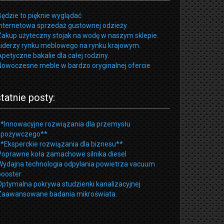
Będzie to pięknie wyglądać
Internetowa sprzedaż gustownej odzieży
Zakup użyteczny stojak na wodę w naszym sklepie.
Liderzy rynku meblowego na rynku krajowym.
Apetyczne bakalie dla całej rodziny.
Nowoczesne meble w bardzo oryginalnej ofercie
tatnie posty:
**Innowacyjne rozwiązania dla przemysłu
spożywczego**
**Eksperckie rozwiązania dla biznesu**
Poprawne koła zamachowe silnika diesel
Wydajna technologia odpylania powietrza vacuum
booster
Optymalna pokrywa studzienki kanalizacyjnej
Zaawansowane badania mikroświata.