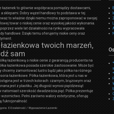
 łazienek to głównie współpraca pomiędzy dostawcami,
 a sklepami. Dobry węzeł handlowy to podstawa w tej
ieważ to właśnie dzięki niemu można zaproponować w swojej
lowej towar o niskiej cenie oraz wysokiej jakości wykonania.
poprzez wiele lat działalności na rynku wypracowała
dy handlowe. Dzięki temu oferujemy niskie ceny oraz
rtyment.
 łazienkowa twoich marzeń,
Os
wdź sam
łkę łazienkową o niskie cenie z gwarancją producenta na
Półka łazienkowa posiada szerokie zastosowanie. Może być
y chcemy zamontować lustro bądź jako półka na różnego
soria łazienkowe. Półka łazienkowa, która jest u nas w
ostępna jest w trzech kolorach: czarnym, brązowym oraz
nana jest z plastiku. Jej długość wynosi pięćdziesiąt
 natomiast szerokość dwadzieścia pięć. Półka prezentuje
wzornictwo. Pełni zarówno walory estetyczne, oferuję
ą fukncjonalność
goria: E-Działalność / Wyposażenie Łazienki