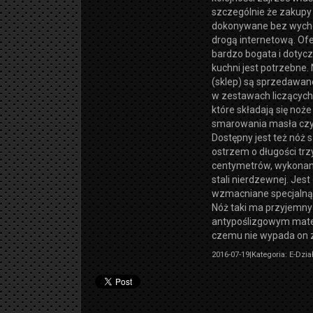
szczególnie że zakup
dokonywane bez wych
drogą internetową. Of
bardzo bogata i dotycz
kuchni jest potrzebne
(sklep) są sprzedawane
w zestawach liczących
które składają się noże
smarowania masła czy 
Dostępny jest też nóż 
ostrzem o długości tr
centymetrów, wykonan
stali nierdzewnej. Jes
wzmacniane specjalną
Nóż taki ma przyjemny
antypoślizgowym mater
czemu nie wypada on z 
2016-07-19
|
Kategoria: E-Dzia