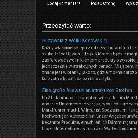
Dodaj Komentarz
Poleć stronę
Wpis 
Przeczytać warto:
Hurtownia z Wólki Kosowskiej
Każdy właściciel sklepu z odzieżą, butami lub biel
szuka źródeł towaru, dzięki któremu będzie mógł
zaoferować swoim klientom produkty o wysokiej j
jednocześnie w atrakcyjnych cenach. Miejscem, k
znane jest w branży, jako to, gdzie można bardzo
korzystnie kupić odzież i inne artyku...
Eine große Auswahl an attraktiven Stoffen
Im 21. Jahrhundert kämpfen wir stärker im Markt.
anderen Unternehmen voraus, was uns zum wich
Marktführer macht. Witmar ist Spezialist im Hand
hochwertigen Autotextilien. Unser Angebot umfa
bekannte Produkte, einschließlich Dämmungsmate
Unser Unternehmen wird in den Worten beschrie..