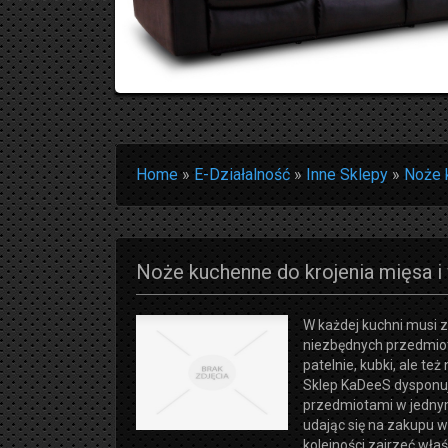
Home
»
E-Działalność
»
Inne Sklepy
»
Noże 
Noże kuchenne do krojenia mięsa i
W każdej kuchni musi zn
niezbędnych przedmiot
patelnie, kubki, ale te
Sklep KaDeeS dysponuj
przedmiotami w jednym
udając się na zakupu w
kolejności zajrzeć właś