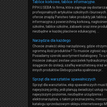
Tablice korkowe, tablice informacyjne.
P.P.H.U.SEBA to firma, która zajmuje się dostarc
profesjonalnych artykułów szkolnych i biurowych
ofercie znajdą Państwo takie produkty jak tablica
informacyjna z powierzchnią korkową, nagłośnie
szkolne, tablice szkolne, zabawki oraz inne produ
niezbędne w każdej placówce edukacyjnej. ...
Narzędzia dla każdego
Chcecie znaleźć sklep narzędziowy, gdzie otrzym
ogromną ilość produktów? To musicie zgłosić się 
Posiadamy szeroki asortyment katalogowy. To u 
możecie zakupić zestaw uszczelek hydraulicznyc
ściągacze do izolacji, szafkę warsztatową oraz w
innych produktów.Glebogryzarka spalinowa pr...
Sprzęt dla warsztatów spawalniczych
Sprzęt dla warsztatów, ekip spawalniczych musi 
najwyższej próby, jeśli planują świadczyć usługi n
najwyższym poziomie, niezbędne urządzenia i
elektronarzędzia, o takim przeznaczeniu, mieszc
katalogu sprzedażowym sklepu internetowego 