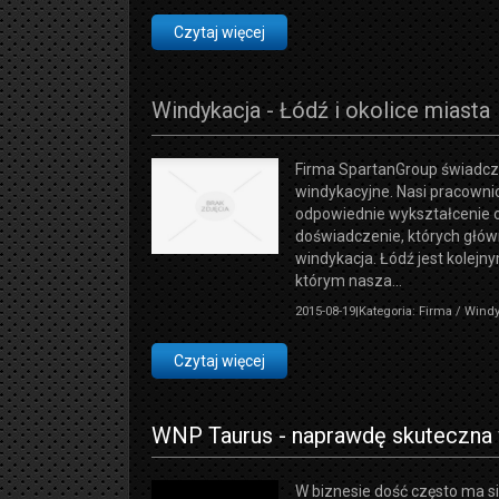
Czytaj więcej
Windykacja - Łódź i okolice miasta
Firma SpartanGroup świadcz
windykacyjne. Nasi pracowni
odpowiednie wykształcenie o
doświadczenie, których głó
windykacja. Łódź jest kolej
którym nasza...
2015-08-19
|
Kategoria: Firma / Wind
Czytaj więcej
WNP Taurus - naprawdę skuteczna 
W biznesie dość często ma si