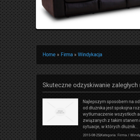
Home
»
Firma
»
Windykacja
Skuteczne odzyskiwanie zaległych 
Najlepszym sposobem na odz
od dłużnika jest spokojna ro
wytłumaczenie wszystkich 
związanych z takim stanem r
sytuacje, w których dłużnik...
2015-08-25
|
Kategoria: Firma / Wind