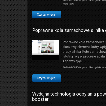
2026-07-30
|
Kategoria: Narzędzia Wa
Metalowy
Czytaj więcej
Poprawne koła zamachowe silnika 
Poprawne koła zamachowe sil
kluczowy element, który wp
pracy silnika. Koło zamach
istotną rolę w procesie spala
zapewniając...
2026-04-08
|
Kategoria: Narzędzia Wa
Czytaj więcej
Wydajna technologia odpylania po
booster