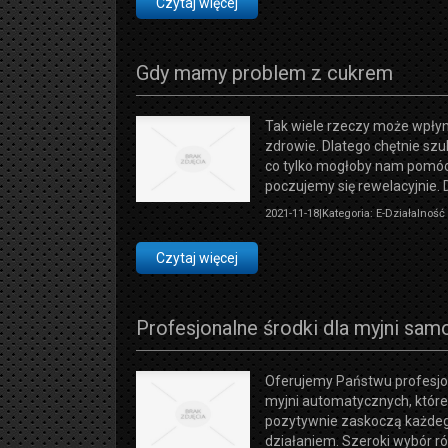
Czytaj więcej
Gdy mamy problem z cukrem
Tak wiele rzeczy może wpły
zdrowie. Dlatego chętnie sz
co tylko mogłoby nam pomóc
poczujemy się rewelacyjnie. D
2021-11-18
|
Kategoria: E-Działalnoś
Czytaj więcej
Profesjonalne środki dla myjni s
Oferujemy Państwu profesjon
myjni automatycznych, któr
pozytywnie zaskoczą każde
działaniem. Szeroki wybór r