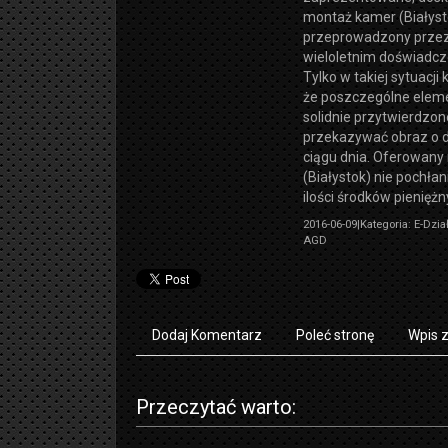
montaż kamer (Białyst
przeprowadzony przez 
wieloletnim doświadcz
Tylko w takiej sytuacji
że poszczególne elem
solidnie przytwierdzon
przekazywać obraz o d
ciągu dnia. Oferowan
(Białystok) nie pochła
ilości środków pieniężn
2016-06-09
|
Kategoria: E-Dzia
AGD
Dodaj Komentarz
Poleć stronę
Wpis 
Przeczytać warto: