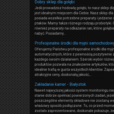
Dobry sklep dla gołębi
Jeśli prowadzisz hodowlę gołębi, to nasz sklep dla
jest idealnym miejscem dla Ciebie. Nasz sklep dla
posiada wszelkie potrzebne preparaty i jedzenie 
ptaków. Mamy także różnego rodzaju probiotyki.
również preparaty na odkażanie ran, które gołęb
nabyć. Posiadamy...
Profesjonalne środki dla myjni samochodow
Oferujemy Państwu profesjonalne środki dla myjn
automatycznych, które z pewnością pozytywnie
każdego swoim działaniem. Szeroki wybór różne
produktów pozwala na znalezienie artykułów, któ
idealnie trafią w gusta wszystkich klientów. Zap
atrakcyjne ceny, doskonałą jakość,...
Zakładanie kamer - Białystok
Nawet najwyższej jakości system monitoringu nie
stanie dobrze spełniać powierzonych zadań, jeżel
poszczególne elementy składowe nie zostaną w
właściwy sposób podłączone. To, co przed mom
zostało zaprezentowane, doskonale pokazuje, ż