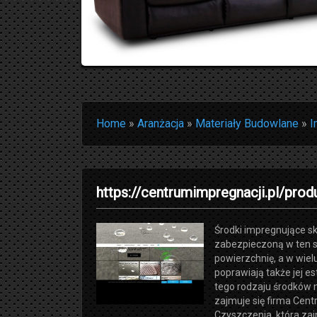
Home
»
Aranżacja
»
Materiały Budowlane
»
I
https://centrumimpregnacji.pl/prod
Środki impregnujące s
zabezpieczoną w ten 
powierzchnię, a w wie
poprawiają także jej es
tego rodzaju środków n
zajmuje się firma Cen
Czyszczenia, która zaj