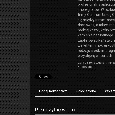
profesjonalną aplikacj
impregnatów. W rozbu
firmy Centrum Usług C
się między innymi spec
dachówek, a także im
mokrej kostki, który p
kamienia naturalnego.
zaoferować Państwu 
z efektem mokrej kostki
rodzaju środki impreg
przystępnych cenach.
2019-08-30
|
Kategoria: Aranża
Budowlane
Dodaj Komentarz
Poleć stronę
Wpis 
Przeczytać warto: