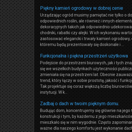
Piękny kamień ogrodowy w dobrej cenie
Urządzając ogród musimy pamiętać nie tylko o d
odpowiednich roślin, ale również i innych elemen
dekoracyjnych takich jak odpowiednio udekorow
chodniki, rabatki czy alejki. W ich wykonaniu warto
zastosować elegancki i trwały kamień ogrodowy, 
któremu będą prezentowały się doskonale i ...
Funkcjonalna i piękna przestrzeń użytkowa
Podejście do przestrzeni biurowych, jak i tych zn
się we wszelkich budynkach użyteczności publicz
zmieniała się na przestrzeni lat. Obecnie zauważa
trend, który łączy w sobie prostotę, jakość i funkc
Tak projektuje się coraz większą liczbę biurowców
instytucji. W k...
Zadbaj o dach w twoim pięknym domu.
Budując dom, koncentrujemy się głównie na jego 
konstrukcji i tym, by każdemu z jego mieszkańcó
mieszkało się w nim wygodnie. Często zapominam
ważne dla naszego komfortu jest wykonanie dac