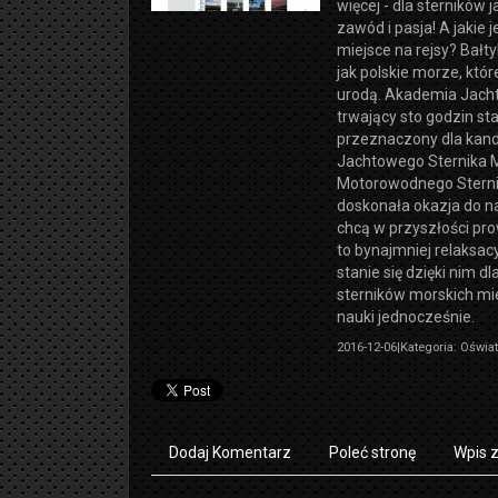
więcej - dla sterników 
zawód i pasja! A jakie 
miejsce na rejsy? Bałt
jak polskie morze, kt
urodą. Akademia Jacht
trwający sto godzin st
przeznaczony dla kan
Jachtowego Sternika 
Motorowodnego Sterni
doskonała okazja do na
chcą w przyszłości pro
to bynajmniej relaksacy
stanie się dzięki nim d
sterników morskich mi
nauki jednocześnie.
2016-12-06
|
Kategoria: Oświat
Dodaj Komentarz
Poleć stronę
Wpis 