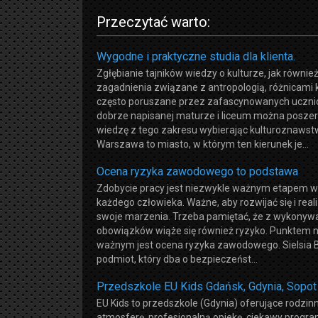
Przeczytać warto:
Wygodne i praktyczne studia dla klienta.
Zgłębianie tajników wiedzy o kulturze, jak równie
zagadnienia związane z antropologią, różnicami k
często poruszane przez zafascynowanych uczni
dobrze napisanej maturze i liceum można posze
wiedzę z tego zakresu wybierając kulturoznawst
Warszawa to miasto, w którym ten kierunek je...
Ocena ryzyka zawodowego to podstawa
Zdobycie pracy jest niezwykle ważnym etapem w
każdego człowieka. Ważne, aby rozwijać się i rea
swoje marzenia. Trzeba pamiętać, że z wykony
obowiązków wiąże się również ryzyko. Punktem 
ważnym jest ocena ryzyka zawodowego. Sielsia 
podmiot, który dba o bezpieczeńst...
Przedszkole EU Kids Gdańsk, Gdynia, Sopot
EU Kids to przedszkole (Gdynia) oferujące rodzin
atmosferę, profesjonalną opiekę, ciekawy progr