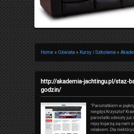
Home
»
Oświata
»
Kursy i Szkolenia
»
Akadem
http://akademia-jachtingu.pl/staz-b
godzin/
"Parostatkiem w piękny 
niegdyś Krzysztof Kraw
parostatki odeszły już 
rejsy kojarzą się nam
relaksem. Dla niektóryc