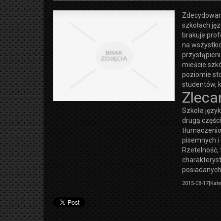
Zdecydowani
szkołach jęz
brakuje prof
na wszystki
przystąpien
mieście szkó
poziomie stoi
studentów, k
Zleca
Szkoła język
drugą częśc
tłumaczenio
pisemnych i
Rzetelność,
charakterys
posiadanych
2015-08-17
|
Kate