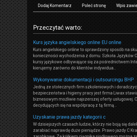
Dodaj Komentarz
Poleć stronę
Wpis zawie
Przeczytać warto:
Kurs języka angielskiego online EU online
Kurs angielskiego online to sprawdzony sposób na sk
konieczności wychodzenia z domu. Szkoła Języków Ob
kursy językowe odbywające się za pośrednictwem Inte
kierujemy zarówno do klientów indywidua...
Wykonywanie dokumentacji i outsourcingu BHP
Jedną ze stołecznych firm szkoleniowych i doradczy
bezpieczeństwa i higieny pracy jest firma Liwax sta
biznesowym możliwie najszerszej oferty usługowej. C
decydujących się na współpracę z tą firmą...
Uzyskanie prawa jazdy kategorii c
W dzisiejszych czasach ludzie, którzy nie boją się dale
zarabiać naprawdę duże pieniądze. Prawo jazdy C Kr
zarobkowe. Za kółkiem ciągnika siodłowego można za