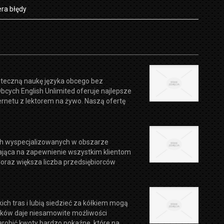
ra błędy
uteczną naukę języka obcego bez
cych English Unlimited oferuje najlepsze
rnetu z lektorem na żywo. Naszą ofertę
ch wyspecjalizowanych w obszarze
wiająca na zapewnienie wszystkim klientom
oraz większa liczba przedsiębiorców
kich tras i lubią siedzieć za kółkiem mogą
aków daje niesamowite możliwości
robić kwoty bardzo pokaźne, które na