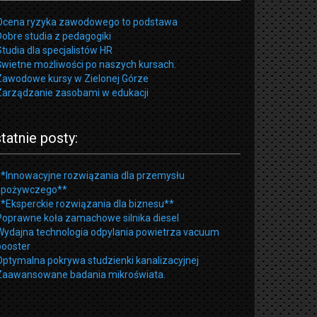
Ocena ryzyka zawodowego to podstawa
Dobre studia z pedagogiki
Studia dla specjalistów HR
Świetne możliwości po naszych kursach.
Zawodowe kursy w Zielonej Górze
Zarządzanie zasobami w edukacji
tatnie posty:
**Innowacyjne rozwiązania dla przemysłu
spożywczego**
**Eksperckie rozwiązania dla biznesu**
Poprawne koła zamachowe silnika diesel
Wydajna technologia odpylania powietrza vacuum
booster
Optymalna pokrywa studzienki kanalizacyjnej
Zaawansowane badania mikroświata.