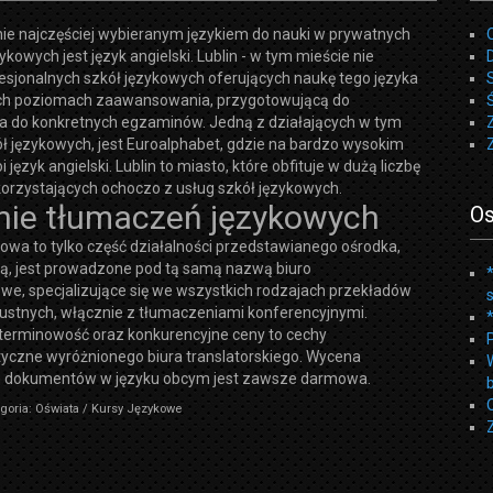
e najczęściej wybieranym językiem do nauki w prywatnych
ykowych jest język angielski. Lublin - w tym mieście nie
esjonalnych szkół językowych oferujących naukę tego języka
ch poziomach zaawansowania, przygotowującą do
ia do konkretnych egzaminów. Jedną z działających w tym
ł językowych, jest Euroalphabet, gdzie na bardzo wysokim
 język angielski. Lublin to miasto, które obfituje w dużą liczbę
orzystających ochoczo z usług szkół językowych.
nie tłumaczeń językowych
Os
owa to tylko część działalności przedstawianego ośrodka,
ią, jest prowadzone pod tą samą nazwą biuro
we, specjalizujące się we wszystkich rodzajach przekładów
 ustnych, włącznie z tłumaczeniami konferencyjnymi.
 terminowość oraz konkurencyjne ceny to cechy
tyczne wyróżnionego biura translatorskiego. Wycena
 dokumentów w języku obcym jest zawsze darmowa.
goria: Oświata / Kursy Językowe