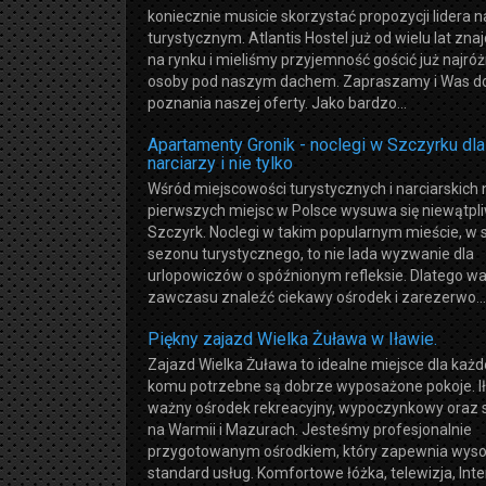
koniecznie musicie skorzystać propozycji lidera n
turystycznym. Atlantis Hostel już od wielu lat znaj
na rynku i mieliśmy przyjemność gościć już najróż
osoby pod naszym dachem. Zapraszamy i Was d
poznania naszej oferty. Jako bardzo...
Apartamenty Gronik - noclegi w Szczyrku dla
narciarzy i nie tylko
Wśród miejscowości turystycznych i narciarskich 
pierwszych miejsc w Polsce wysuwa się niewątpl
Szczyrk. Noclegi w takim popularnym mieście, w 
sezonu turystycznego, to nie lada wyzwanie dla
urlopowiczów o spóźnionym refleksie. Dlatego wa
zawczasu znaleźć ciekawy ośrodek i zarezerwo...
Piękny zajazd Wielka Żuława w Iławie.
Zajazd Wielka Żuława to idealne miejsce dla każd
komu potrzebne są dobrze wyposażone pokoje. I
ważny ośrodek rekreacyjny, wypoczynkowy oraz 
na Warmii i Mazurach. Jesteśmy profesjonalnie
przygotowanym ośrodkiem, który zapewnia wyso
standard usług. Komfortowe łóżka, telewizja, Inter