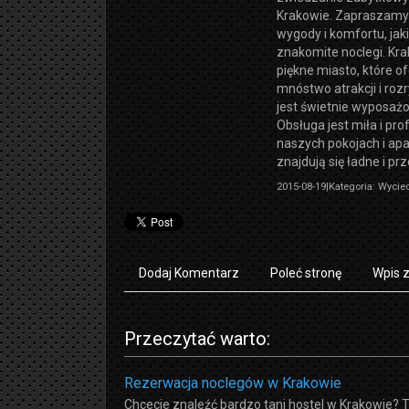
Krakowie. Zapraszamy 
wygody i komfortu, jak
znakomite noclegi. Kr
piękne miasto, które o
mnóstwo atrakcji i roz
jest świetnie wyposażo
Obsługa jest miła i pro
naszych pokojach i a
znajdują się ładne i pr
2015-08-19
|
Kategoria: Wyciec
Dodaj Komentarz
Poleć stronę
Wpis 
Przeczytać warto:
Rezerwacja noclegów w Krakowie
Chcecie znaleźć bardzo tani hostel w Krakowie? 