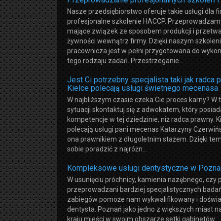
Nasze przedsiębiorstwo oferuje takie usługi dla fi
profesjonalne szkolenie HACCP. Przeprowadzamy
mające związek ze sposobem produkcji i przetw
żywności wewnątrz firmy. Dzięki naszym szkolen
pracownicza jest w pełni przygotowana do wyko
tego rodzaju zadań. Przestrzeganie...
Jest Ci potrzebny specjalista taki jak radca
Kielce polecają usługi świetnego mecenasa
W najbliższym czasie czeka Cie proces karny? W t
sytuacji skontaktuj się z adwokatem, który posia
kompetencje w tej dziedzinie, niż radca prawny. K
polecają usługi pani mecenas Katarzyny Czerwińsk
ona prawnikiem z długoletnim stażem. Dzięki temu
sobie poradzić z najróżn...
Kompleksowe usługi dentystyczne w Pozna
W usunięciu próchnicy, kamienia nazębnego, czy 
przeprowadzani bardziej specjalistycznych badań
zabiegów pomoże nam wykwalifikowany i doświ
dentysta. Poznań jako jedno z większych miast 
kraju mieści w swoim obszarze setki gabinetów