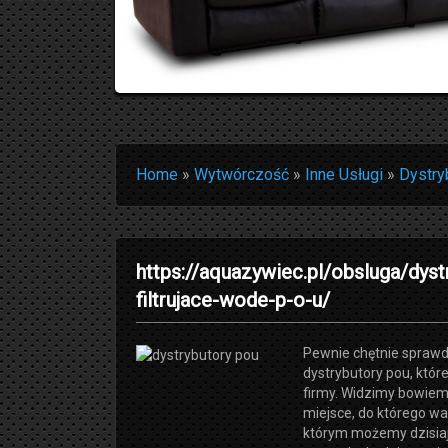
Home
»
Wytwórczość
»
Inne Usługi
»
Dystry
https://aquazywiec.pl/obsluga/dyst
filtrujace-wode-p-o-u/
Pewnie chętnie spraw
dystrybutory pou, które
firmy. Widzimy bowiem
miejsce, do którego wa
którym możemy dzisiaj