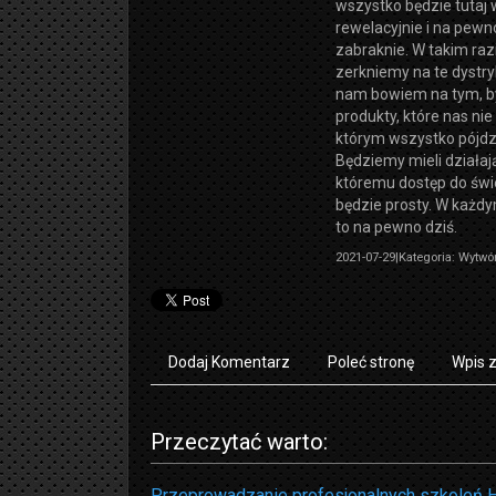
wszystko będzie tutaj
rewelacyjnie i na pew
zabraknie. W takim raz
zerkniemy na te dystry
nam bowiem na tym, b
produkty, które nas nie
którym wszystko pójdzie
Będziemy mieli działają
któremu dostęp do świe
będzie prosty. W każd
to na pewno dziś.
2021-07-29
|
Kategoria: Wytwó
Dodaj Komentarz
Poleć stronę
Wpis 
Przeczytać warto:
Przeprowadzanie profesjonalnych szkoleń