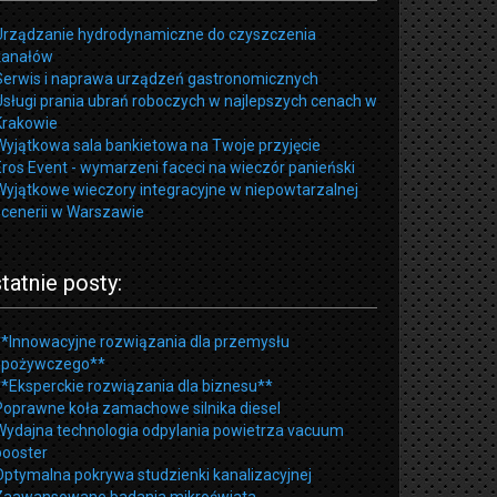
Urządzanie hydrodynamiczne do czyszczenia
kanałów
Serwis i naprawa urządzeń gastronomicznych
Usługi prania ubrań roboczych w najlepszych cenach w
Krakowie
Wyjątkowa sala bankietowa na Twoje przyjęcie
Eros Event - wymarzeni faceci na wieczór panieński
Wyjątkowe wieczory integracyjne w niepowtarzalnej
scenerii w Warszawie
tatnie posty:
**Innowacyjne rozwiązania dla przemysłu
spożywczego**
**Eksperckie rozwiązania dla biznesu**
Poprawne koła zamachowe silnika diesel
Wydajna technologia odpylania powietrza vacuum
booster
Optymalna pokrywa studzienki kanalizacyjnej
Zaawansowane badania mikroświata.