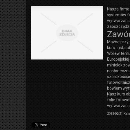
Nasza firma 
systemów fo
wytwarzania
zaoszczędze
Zawód
Można przypu
kurs. Instal
Wbrew temu, 
Europejskiej
minielektro
nasłonecznie
szerokościa
fotowoltaicz
bowiem wytwa
Nasz kurs o
folie fotowo
wytwarzania 
2018-02-21
|
Kate