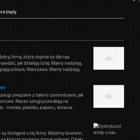
ra błędy
brą firmę, która chętnie by dla nas
wdzić, jak działają tutaj. Mamy nadzieję,
zątająca biura, Warszawa. Mamy nadzieję,
rem
 usługi związane z takimi czynnościami, jak
serowe. Nasze usługi pozwalają na
 - metalu, plastiku, papieru, drewna,
 są dostępne u tej firmy. Widzimy bowiem,
i na którym możemy dzisiaj polegać. Dzięki