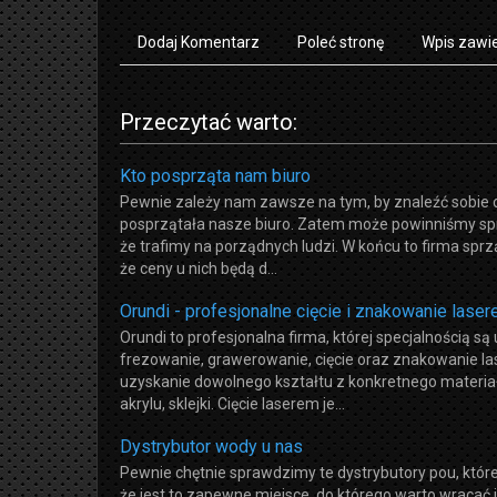
Dodaj Komentarz
Poleć stronę
Wpis zawie
Przeczytać warto:
Kto posprząta nam biuro
Pewnie zależy nam zawsze na tym, by znaleźć sobie do
posprzątała nasze biuro. Zatem może powinniśmy spra
że trafimy na porządnych ludzi. W końcu to firma spr
że ceny u nich będą d...
Orundi - profesjonalne cięcie i znakowanie lase
Orundi to profesjonalna firma, której specjalnością są
frezowanie, grawerowanie, cięcie oraz znakowanie la
uzyskanie dowolnego kształtu z konkretnego materiału
akrylu, sklejki. Cięcie laserem je...
Dystrybutor wody u nas
Pewnie chętnie sprawdzimy te dystrybutory pou, które
że jest to zapewne miejsce, do którego warto wracać 