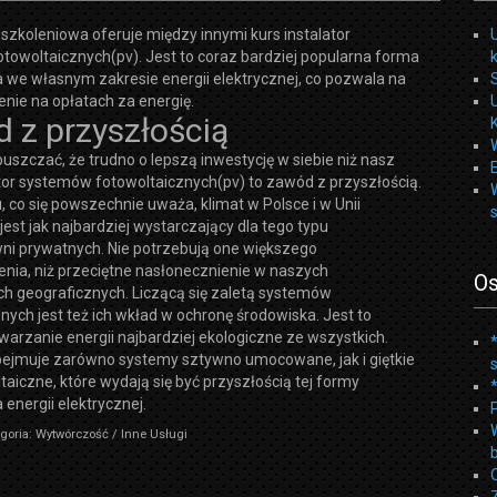
szkoleniowa oferuje między innymi kurs instalator
towoltaicznych(pv). Jest to coraz bardziej popularna forma
 we własnym zakresie energii elektrycznej, co pozwala na
nie na opłatach za energię.
 z przyszłością
szczać, że trudno o lepszą inwestycję w siebie niż nasz
ator systemów fotowoltaicznych(pv) to zawód z przyszłością.
co się powszechnie uważa, klimat w Polsce i w Unii
 jest jak najbardziej wystarczający dla tego typu
wni prywatnych. Nie potrzebują one większego
nia, niż przeciętne nasłonecznienie w naszych
Os
ch geograficznych. Liczącą się zaletą systemów
nych jest też ich wkład w ochronę środowiska. Jest to
rzanie energii najbardziej ekologiczne ze wszystkich.
bejmuje zarówno systemy sztywno umocowane, jak i giętkie
ltaiczne, które wydają się być przyszłością tej formy
energii elektrycznej.
goria: Wytwórczość / Inne Usługi