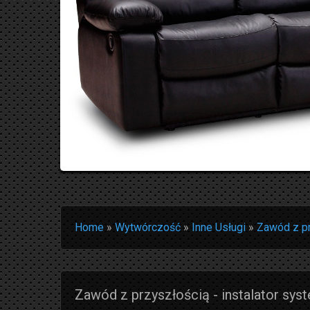
Home
»
Wytwórczość
»
Inne Usługi
»
Zawód z pr
Zawód z przyszłością - instalator sy