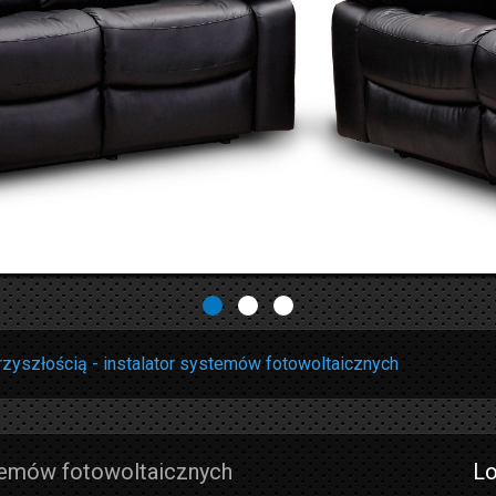
zyszłością - instalator systemów fotowoltaicznych
stemów fotowoltaicznych
Lo