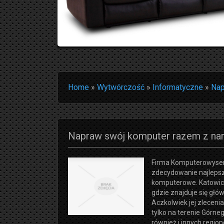
Home
»
Wytwórczość
»
Informatyczne
»
Nap
Napraw swój komputer razem z nam
Firma Komputerowyser
zdecydowanie najleps
komputerowe. Katowic
gdzie znajduje się głów
Aczkolwiek jej zleceni
tylko na terenie Górneg
również i innych regio