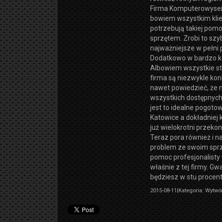
Firma Komputerowyse
bowiem wszystkim klie
potrzebują takiej pom
sprzętem. Zrobi to szy
najważniejsze w pełni 
Dodatkowo w bardzo k
Albowiem wszystkie sta
firma są niezwykle ko
nawet powiedzieć, że 
wszystkich dostępnyc
jest to idealne pogot
Katowice a dokładniej k
już wielokrotni przekona
Teraz pora również i n
problem ze swoim sprz
pomoc profesjonalisty 
właśnie z tej firmy. G
będziesz w stu procen
2015-08-11
|
Kategoria: Wytwó