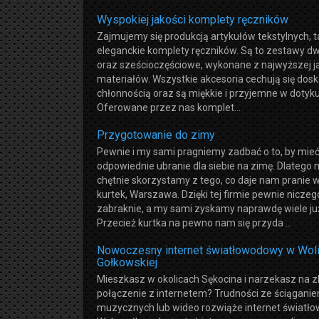
Wyspokiej jakości komplety ręczników
Zajmujemy się produkcją artykułów tekstylnych, t
eleganckie komplety ręczników. Są to zestawy dw
oraz sześcioczęściowe, wykonane z najwyższej j
materiałów. Wszystkie akcesoria cechują się dos
chłonnością oraz są miękkie i przyjemne w dotyku
Oferowane przez nas komplet...
Przygotowanie do zimy
Pewnie i my sami pragniemy zadbać o to, by mie
odpowiednie ubranie dla siebie na zimę. Dlatego
chętnie skorzystamy z tego, co daje nam pranie
kurtek, Warszawa. Dzięki tej firmie pewnie nicze
zabraknie, a my sami zyskamy naprawdę wiele już 
Przecież kurtka na pewno nam się przyda ...
Nowoczesny internet światłowodowy w Wol
Gołkowskiej
Mieszkasz w okolicach Sękocina i narzekasz na z
połączenie z internetem? Trudności ze ściąganie
muzycznych lub wideo rozwiąże internet światł