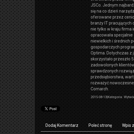
JSCo. Jednym najbard
się na co dzień narzęd
oferowane przez cenio
branży IT pracujących
nie tylko w kraju firm
opracowała specjalnie
niewielkich i średnich
gospodarczych progr
Optima. Dotychczas z 
skorzystało przeszło 5
zadowolonych klientów
sprawdzonych rozwią
przedsiębiorstwa, war
rozważyć nowoczesne
Comarch.
2015-08-13
|
Kategoria: Wytwó
Dodaj Komentarz
Poleć stronę
Wpis 