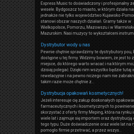
Express Music to doświadczony i profesjonalny z
wesele. Bydgoszcz to miasto, w którym działa na
jednakże nie tylko województwo Kujawsko-Pomo
stanowi obszar naszych działań. Gramy także w
Wielkopolsce, Pomorzu, Mazowszu i w Warmińsk
Mazurskim. Nasi muzycy to wykształceni instrume
Dystrybutor wody u nas
Pewnie chętnie sprawdzimy te dystrybutory pou, 
dostępne u tej firmy. Widzimy bowiem, że jest to
miejsce, do którego warto wracać i na którym m
dzisiaj polegać. Dzięki nim wszystko będzie tutaj
rewelacyjnie i na pewno niczego nam nie zabrakn
takim razie może chętnie z...
Dystrybucja opakowań kosmetycznych!
Jeżeli interesuje cię zakup doskonałych opakowa
farmaceutycznych i kosmetycznych to powinien
skorzystać z oferty firmy Meping, która na rynku i
wiele lat i zajmuje się importem oraz dystrybucj
tego typu. Duże doświadczenie oraz wiele lat na 
pomogło firmie przetrwać, a przez wszys...