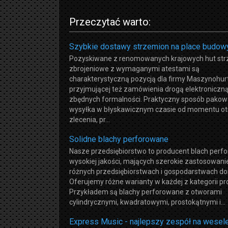
Przeczytać warto:
Szybkie dostawy strzemion na place budow
Pozyskiwane z renomowanych krajowych hut st
zbrojeniowe z wymaganymi atestami są
charakterystyczną pozycją dla firmy Maszynohurt
przyjmującej też zamówienia drogą elektroniczną
zbędnych formalności. Praktyczny sposób pakow
wysyłka w błyskawicznym czasie od momentu o
zlecenia, pr...
Solidne blachy perforowane
Nasze przedsiębiorstwo to producent blach perf
wysokiej jakości, mających szerokie zastosowani
różnych przedsiębiorstwach i gospodarstwach 
Oferujemy różne warianty w każdej z kategorii p
Przykładem są blachy perforowane z otworami
cylindrycznymi, kwadratowymi, prostokątnymi i...
Express Music - najlepszy zespół na wesele