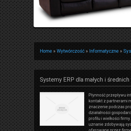
Home
»
Wytwórczość
»
Informatyczne
»
Sys
Systemy ERP dla małych i średnich 
Płynność przepływu inf
kontakt z partnerami 
znaczenie podczas pr
działalności gospodarc
profilu i wielkości firm
uznanie zdobywają sy
oferowane przez firm