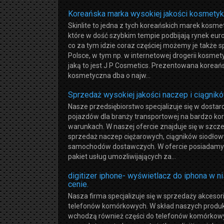
Koreańska marka wysokiej jakości kosmety
Skinlite to jedna z tych koreańskich marek kosme
które w dość szybkim tempie podbijają rynek euro
co za tym idzie coraz częściej możemy je także 
Polsce, w tym np. w internetowej drogerii kosmet
jaką to jest J P Cosmetics. Prezentowana korea
kosmetyczna dba o najw...
Sprzedaż wysokiej jakości naczep i ciągnik
Nasze przedsiębiorstwo specjalizuje się w dostar
pojazdów dla branży transportowej na bardzo ko
warunkach. W naszej ofercie znajduje się w szcz
sprzedaż naczep ciężarowych, ciągników siodłow
samochodów dostawczych. W ofercie posiadamy 
pakiet usług umozliwijających za...
digitizer iphone- wyświetlacz do iphona w ni
cenie.
Nasza firma specjalizuje się w sprzedaży akcesor
telefonów komórkowych. W skład naszych produ
wchodzą również części do telefonów komórkow