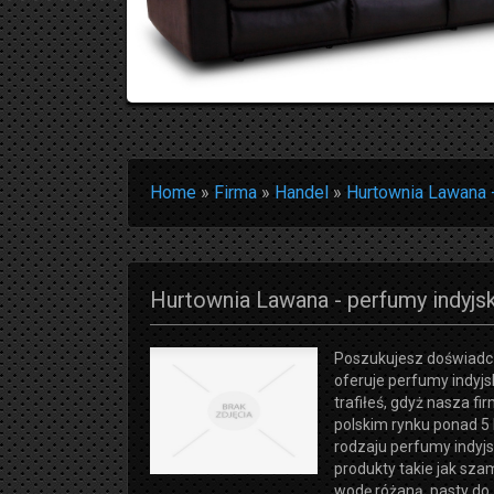
Home
»
Firma
»
Handel
»
Hurtownia Lawana -
Hurtownia Lawana - perfumy indyjs
Poszukujesz doświadcz
oferuje perfumy indyj
trafiłeś, gdyż nasza fi
polskim rynku ponad 5 l
rodzaju perfumy indyjsk
produkty takie jak sz
wodę różaną, pasty do 