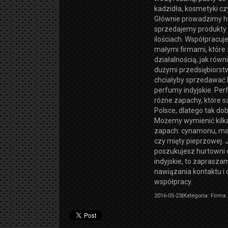
kadzidła, kosmetyki c
Głównie prowadzimy hu
sprzedajemy produkty
ilościach. Współpracu
małymi firmami, które
działalnością, jak równ
dużymi przedsiębiorst
chciałyby sprzedawać 
perfumy indyjskie. Pe
różne zapachy, które 
Polsce, dlatego tak dob
Możemy wymienić kilka 
zapach: cynamonu, man
czy mięty pieprzowej. J
poszukujesz hurtowni 
indyjskie, to zaprasza
nawiązania kontaktu i
współpracy.
2016-05-23
|
Kategoria: Firma