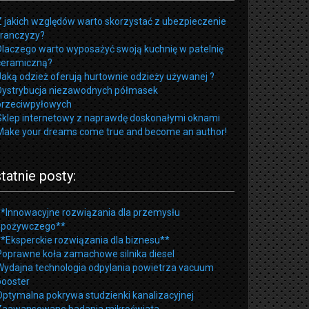
Z jakich względów warto skorzystać z ubezpieczenie
franczyzy?
Dlaczego warto wyposażyć swoją kuchnię w patelnię
ceramiczną?
Jaką odzież oferują hurtownie odzieży używanej ?
Dystrybucja niezawodnych półmasek
przeciwpyłowych
Sklep internetowy z naprawdę doskonałymi oknami
Make your dreams come true and become an author!
tatnie posty:
**Innowacyjne rozwiązania dla przemysłu
spożywczego**
**Eksperckie rozwiązania dla biznesu**
Poprawne koła zamachowe silnika diesel
Wydajna technologia odpylania powietrza vacuum
booster
Optymalna pokrywa studzienki kanalizacyjnej
Zaawansowane badania mikroświata.