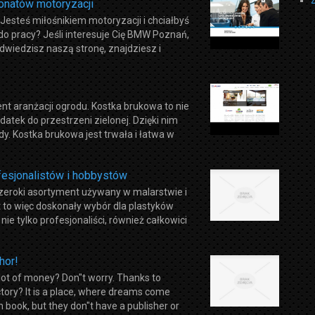
onatów motoryzacji
esteś miłośnikiem motoryzacji i chciałbyś
 pracy? Jeśli interesuje Cię BMW Poznań,
dwiedzisz naszą stronę, znajdziesz i
t aranżacji ogrodu. Kostka brukowa to nie
datek do przestrzeni zielonej. Dzięki nim
y. Kostka brukowa jest trwała i łatwa w
ofesjonalistów i hobbystów
 szeroki asortyment używany w malarstwie i
st to więc doskonały wybór dla plastyków
ie tylko profesjonaliści, również całkowici
hor!
a lot of money? Don"t worry. Thanks to
ctory? It is a place, where dreams come
n book, but they don"t have a publisher or