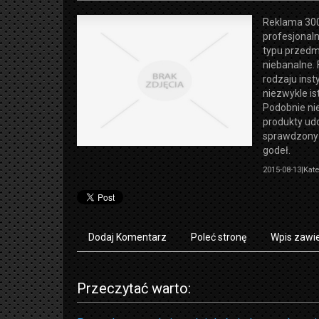
Reklama 300
profesjonaln
typu przedmi
niebanalne. 
rodzaju inst
niezwykle i
Podobnie nie
produkty ud
sprawdzony 
godeł.
2015-08-13
|
Kate
Dodaj Komentarz
Poleć stronę
Wpis zawie
Przeczytać warto: