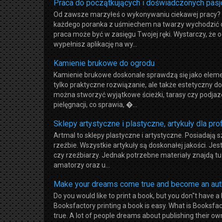
Praca do początkujących i doświadczonych pasj
Od zawsze marzyłeś o wykonywaniu ciekawej pracy? J
każdego poranka z uśmiechem na twarzy wychodzić do
praca może być w zasięgu Twojej ręki. Wystarczy, że o
wypełnisz aplikację na wy...
Kamienie brukowe do ogrodu
Kamienie brukowe doskonale sprawdzą się jako elemen
tylko praktyczne rozwiązanie, ale także estetyczny do
można stworzyć wyjątkowe ścieżki, tarasy czy podjazd
pielęgnacji, co sprawia, �...
Sklepy artystyczne i plastyczne, artykuły dla pr
Artmal to sklepy plastyczne i artystyczne. Posiadają
rzeźbie. Wszystkie artykuły są doskonałej jakości. Je
czy rzeźbiarzy. Jednak potrzebne materiały znajdą tu n
amatorzy oraz u...
Make your dreams come true and become an aut
Do you would like to print a book, but you don"t have 
Booksfactory printing a book is easy. What is Booksfa
true. A lot of people dreams about publishing their ow