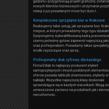
gadżetu i przygotowują projekt graficzny. Dotarci
nowych klientów biznesowych i utrzymanie pozy
relacji z już posiadanymi może być dużo ł...
Kompleksowe sprzątanie biur w Krakowie
Realizujemy takie usługi, jak sprzątanie biur. Kra
miejsce, w którym prowadzimy tego typu działaln
Dysponujemy wykwalifikowaną kadrą pracowniczą
czemu jesteśmy gotowi zapewnić najwyższą jako
oraz profesjonalizm. Posiadamy także specjalist
środki czyszczące oraz sprzę...
Profesjonalny druk cyfrowy dla każdego
Firma Etilab to najlepszy producent etykiet
samoprzylepnych i innych podobnych elementów.
ofercie posiada tabliczki znamionowe, etykiety o
naklejki. Wszystkie najwyższej klasy doskonale
sprawdzające się w każdych warunkach. Mogą zo
umieszczone zarówno na produktach jak i eleme
nieruchomośc...