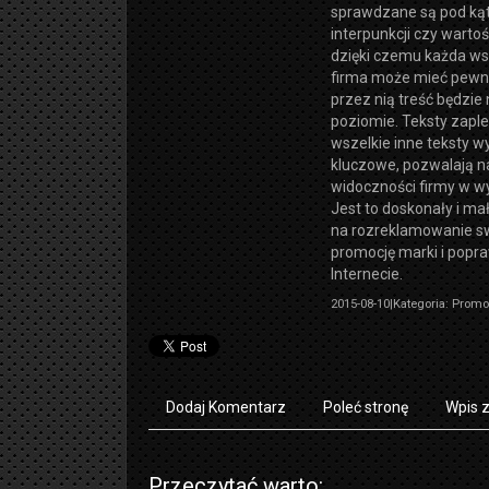
sprawdzane są pod kąt
interpunkcji czy warto
dzięki czemu każda ws
firma może mieć pewn
przez nią treść będzie
poziomie. Teksty zapl
wszelkie inne teksty 
kluczowe, pozwalają n
widoczności firmy w w
Jest to doskonały i ma
na rozreklamowanie sw
promocję marki i popra
Internecie.
2015-08-10
|
Kategoria: Promo
Dodaj Komentarz
Poleć stronę
Wpis 
Przeczytać warto: