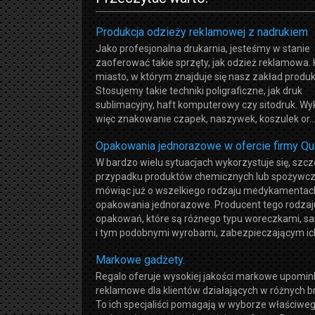
Produkcja odzieży reklamowej z nadrukiem
Jako profesjonalna drukarnia, jesteśmy w stanie
zaoferować takie sprzęty, jak odzież reklamowa.
miasto, w którym znajduje się nasz zakład produk
Stosujemy takie techniki poligraficzne, jak druk
sublimacyjny, haft komputerowy czy sitodruk. W
więc znakowanie czapek, naszywek, koszulek or..
Opakowania jednorazowe w ofercie firmy Qu
W bardzo wielu sytuacjach wykorzystuje się, szcz
przypadku produktów chemicznych lub spożywczy
mówiąc już o wszelkiego rodzaju medykamentac
opakowania jednorazowe. Producent tego rodzaj
opakowań, które są różnego typu woreczkami, s
i tym podobnymi wyrobami, zabezpieczającym ich 
Markowe gadżety.
Regalo oferuje wysokiej jakości markowe upomin
reklamowe dla klientów działających w różnych b
To ich specjaliści pomagają w wyborze właściwe