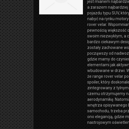
jest mianem najbardzi
a zarazem najbardzie
pojazdu typu SUV, któ
nabyć na rynku motory
rover velar. Wspomnia
pewnością większość 
swoim niezwykłym, a c
bardzo ciekawym desi
zostały zachowane wsz
począwszy od nadwozia
gdzie mamy do czynien
elementami jak aktywne
wbudowane w drzwi. W
że range rover velar po
spoiler, który doskonal
zintegrowany z tylnym
czemu otrzymujemy n
aerodynamikę. Natomi
wnętrza opisywanego b
samochodu, trzeba pr
ono elegancją, gdzie 
nastrojowym oświetle