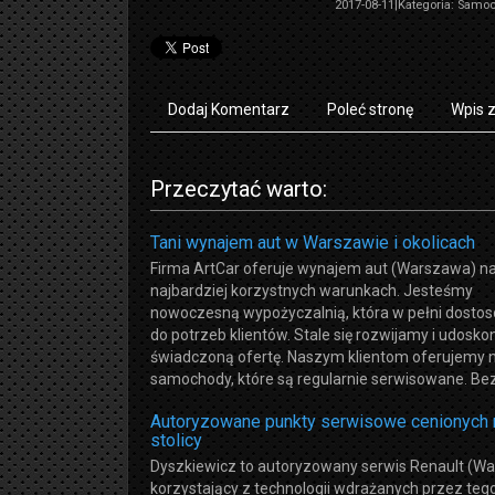
2017-08-11
|
Kategoria: Samoc
Dodaj Komentarz
Poleć stronę
Wpis 
Przeczytać warto:
Tani wynajem aut w Warszawie i okolicach
Firma ArtCar oferuje wynajem aut (Warszawa) n
najbardziej korzystnych warunkach. Jesteśmy
nowoczesną wypożyczalnią, która w pełni dostos
do potrzeb klientów. Stale się rozwijamy i udosk
świadczoną ofertę. Naszym klientom oferujemy
samochody, które są regularnie serwisowane. Bez
Autoryzowane punkty serwisowe cenionych
stolicy
Dyszkiewicz to autoryzowany serwis Renault (W
korzystający z technologii wdrażanych przez teg