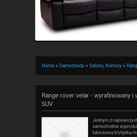
Home
»
Samochody
»
Salony, Komisy
»
Rang
Range rover velar - wyrafinowany i
SUV
Jednym z najnowszych
samochodów wyprodu
luksusową brytyjską ma