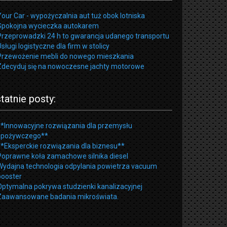
Your Car - wypożyczalnia aut tuż obok lotniska
Spokojna wycieczka autokarem
Przeprowadzki 24 h to gwarancja udanego transportu
sługi logistyczne dla firm w stolicy
Przewożenie mebli do nowego mieszkania
Zdecyduj się na nowoczesne jachty motorowe
tatnie posty:
**Innowacyjne rozwiązania dla przemysłu
spożywczego**
**Eksperckie rozwiązania dla biznesu**
Poprawne koła zamachowe silnika diesel
Wydajna technologia odpylania powietrza vacuum
booster
Optymalna pokrywa studzienki kanalizacyjnej
Zaawansowane badania mikroświata.