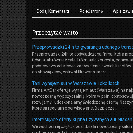
Dodaj Komentarz
Poleć stronę
Wpis zawie
Przeczytać warto:
Przeprowadzki 24 h to gwarancja udanego trans
Przeprowadzki 24h to doświadczona firma, która pro
Gdynia jak również całe Trójmiasto korzysta, ponieważ 
podstawowy cel stawia zadowolenie swoich klientów
do obowiązków, wykwalifikowana kadra...
Tani wynajem aut w Warszawie i okolicach
Firma ArtCar oferuje wynajem aut (Warszawa) na naj
nowoczesną wypożyczalnią, która w pełni dostosowuje 
rozwijamy i udoskonalamy świadczoną ofertę. Nasz
które są regularnie serwisowane. Bezpiecze...
Interesujące oferty kupna uzywanych aut Nissan
We wschodniej części Łodzi działa nowoczesny salo
punktem sprzedaży i serwisowania japońskich samoch