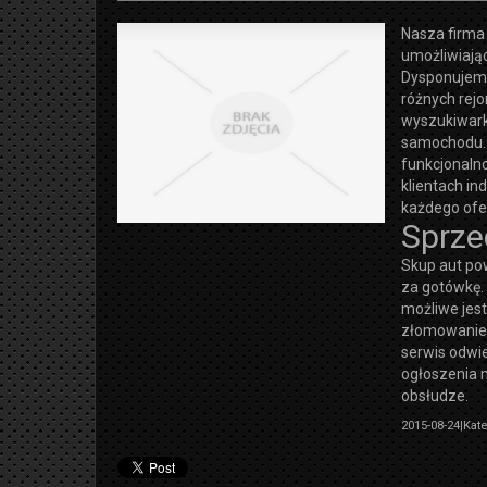
Nasza firma
umożliwiają
Dysponujem
różnych rej
wyszukiwarkę
samochodu. 
funkcjonalno
klientach in
każdego ofe
Sprze
Skup aut po
za gotówkę. 
możliwe jest
złomowaniem
serwis odwie
ogłoszenia 
obsłudze.
2015-08-24
|
Kate