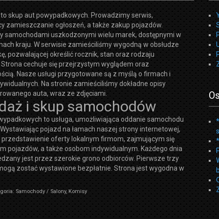
 to skup aut powypadkowych. Prowadzimy serwis,
cy zamieszczanie ogłoszeń, a także zakup pojazdów.
y samochodami uszkodzonymi wielu marek, dostępnymi w
onach kraju. W serwisie zamieściliśmy wygodną w obsłudze
U
, pozwalającej określić rocznik, stan oraz rodzaju
Strona cechuje się przejrzystym wyglądem oraz
ścią. Nasze usługi przygotowane są z myślą o firmach i
dywidualnych. Na stronie zamieściliśmy dokładne opisy
rowanego auta, wraz ze zdjęciami.
Os
daż i skup samochodów
wypadkowych to usługa, umożliwiająca oddanie samochodu
Wystawiając pojazd na łamach naszej strony internetowej,
 przedstawienie oferty lokalnym firmom, zajmującym się
 pojazdów, a także osobom indywidualnym. Każdego dnia
dzany jest przez szerokie grono odbiorców. Pierwsze trzy
mogą zostać wystawione bezpłatnie. Strona jest wygodna w
goria: Samochody / Salony, Komisy