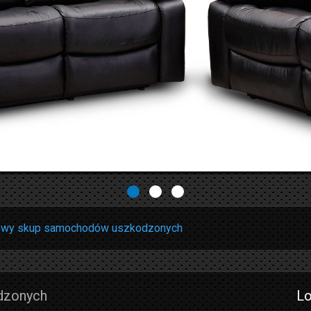
towy skup samochodów uszkodzonych
dzonych
Lo