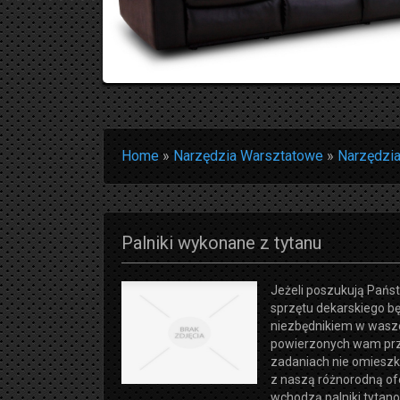
Home
»
Narzędzia Warsztatowe
»
Narzędzi
Palniki wykonane z tytanu
Jeżeli poszukują Państ
sprzętu dekarskiego 
niezbędnikiem w wasze
powierzonych wam prz
zadaniach nie omieszk
z naszą różnorodną ofe
wchodzą palniki tytan