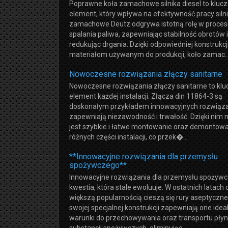
Poprawne koła zamachowe silnika diesel to kluc
element, który wpływa na efektywność pracy silni
zamachowe Deutz odgrywa istotną rolę w proces
spalania paliwa, zapewniając stabilność obrotów i
redukując drgania. Dzięki odpowiedniej konstrukcji
materiałom używanym do produkcji, koło zamac..
Nowoczesne rozwiązania złączy sanitarne
Nowoczesne rozwiązania złączy sanitarne to kl
element każdej instalacji. Złącza din 11864-3 są
doskonałym przykładem innowacyjnych rozwiąza
zapewniają niezawodność i trwałość. Dzięki nim 
jest szybkie i łatwe montowanie oraz demontow
różnych części instalacji, co przek�...
**Innowacyjne rozwiązania dla przemysłu
spożywczego**
Innowacyjne rozwiązania dla przemysłu spożywc
kwestia, która stale ewoluuje. W ostatnich latach 
większą popularnością cieszą się rury aseptyczne.
swojej specjalnej konstrukcji zapewniają one idea
warunki do przechowywania oraz transportu pły