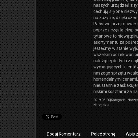
naszych urządzeń z ty
cechują się one niezw
na zużycie, dzięki cze
Państwo przejmować 
poprzez częstą eksploa
tytanowe to niewątpliw
asortymentu za pośred
jesteśmy w stanie wyj
wszelkim oczekiwaniom
należącej do tych z naj
wymagających klientów
naszego sprzętu wcale 
horrendalnymi cenami,
nieustannie zaskakuje
niskimi kosztami za n
2019-08-20
|
Kategoria: Narzę
Narzędzia
Dodaj Komentarz
Poleć stronę
Wpis 