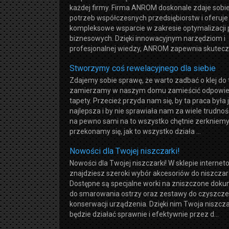
każdej firmy. Firma ANROM doskonale zdaje sobi
potrzeb współczesnych przedsiębiorstw i oferuje
kompleksowe wsparcie w zakresie optymalizacji
biznesowych. Dzięki innowacyjnym narzędziom i
profesjonalnej wiedzy, ANROM zapewnia skuteczn
Stworzymy coś rewelacyjnego dla siebie
Zdajemy sobie sprawę, że warto zadbać o klej do 
zamierzamy w naszym domu zamieścić odpowie
tapety. Przecież przyda nam się, by ta praca była 
najlepsza i by nie sprawiała nam za wiele trudno
na pewno sami na to wszystko chętnie zerkniemy
przekonamy się, jak to wszystko działa ...
Nowości dla Twojej niszczarki!
Nowości dla Twojej niszczarki! W sklepie interne
znajdziesz szeroki wybór akcesoriów do niszczar
Dostępne są specjalne worki na zniszczone dokum
do smarowania ostrzy oraz zestawy do czyszczen
konserwacji urządzenia. Dzięki nim Twoja niszcz
będzie działać sprawnie i efektywnie przez d...