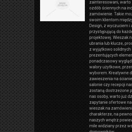
zainteresowani, warto
ozdób ściennych na in
zamówienie. Takie mo
swoim klientom między
Design, z wyczuciem i 
przystępującą do każdej
projektowej. Wieszak 
ubrania lub klucze, pro
z wyjątkowo solidnych 
prezentujących eleme
ponadczasowy wygląd 
walory użytkowe, prze
wyborem. Kreatywne d
zawieszenia na ściani
salonie czy recepcji na
zostaną dostrzeżone 
nas osoby, warto już dz
zapytanie ofertowe na
wieszak na zamówienie
charakterze, na pewn
naszych wnętrz powiew
mile widziany przez w
domowników.