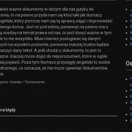
kieś ważne dokumenty w obcym dla nas języku do
nia, to na pewno przyda nam się ktoś taki jak tłumacz
ngielski, który pomoże nam się tą sprawą zająć i doprowadzić
śliwego końca. Jest on potrzebny, ponieważ na pewno ma o
zą wiedzę na temat prawa od nas, co jest dosyć ważne w tym
e to nie wszystko. Musi również posługiwać się danym
cych na wysokim poziomie, ponieważ inaczej trudno będzie
czyć dany tekst. A jeśli chodzi o dokumenty, to jest to
żne. Inaczej może dojść do nieporozumień, które w ogóle
się pojawić. Poza tym tłumacz przysięgły angielski to osoba
Os
blicznego, co oznacza, że nie może ujawniać dokumentów,
ie.
goria: Oświata / Tłumaczenia
ra błędy