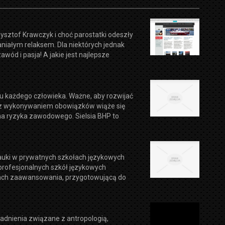
rzysztof Krawczyk i choć parostatki odeszły
paniałym relaksem. Dla niektórych jednak
awód i pasja! A jakie jest najlepsze
u każdego człowieka. Ważne, aby rozwijać
że z wykonywaniem obowiązków wiąże się
a ryzyka zawodowego. Sielsia BHP to
auki w prywatnych szkołach językowych
je profesjonalnych szkół językowych
mach zaawansowania, przygotowującą do
gadnienia związane z antropologią,