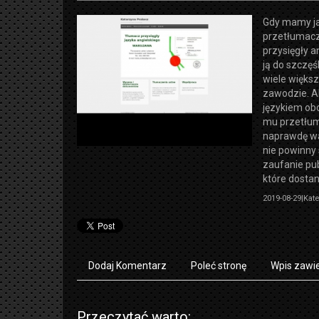
Gdy mamy ja
przetłumacze
przysięgły a
ją do szczę
wiele więks
zawodzie. Al
językiem ob
mu przetłuma
naprawdę wa
nie powinny 
zaufanie pu
które dostan
2019-08-29
|
Kate
Dodaj Komentarz
Poleć stronę
Wpis zawie
Przeczytać warto: