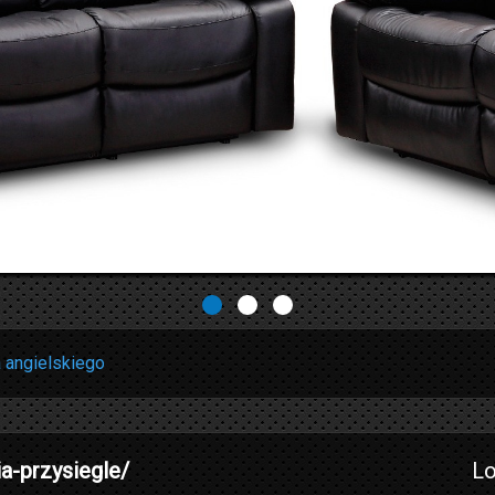
 angielskiego
ia-przysiegle/
Lo