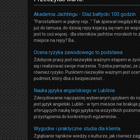
Akademia Jachtingu - Staż bałtycki 100 godzin
"Parostatkiem w piękny rejs..." Tak śpiewał niegdyś K
już do lamusa, do dzisiaj rejsy kojarzą się nam ze ws
jest to coś więcej - dla sterników jachtów morskich to z
miejsce na rejsy? Ba...
Ocena ryzyka zawodowego to podstawa
Zdobycie pracy jest niezwykle ważnym etapem w życi
się i realizować swoje marzenia. Trzeba pamiętać, 
również ryzyko. Punktem niezwykle ważnym jest ocen
podmiot, który dba o bezpieczeńst...
Nauka języka angielskiego w Lublinie
Zdecydowanie najczęściej wybieranym językiem do n
jest język angielski. Lublin - w tym mieście nie braku
oferujących naukę tego języka na wszystkich pozio
przystąpienia do konkretnych egzaminów....
Wygodne i praktyczne studia dla klienta.
Zgłębianie tajników wiedzy o kulturze, jak również za