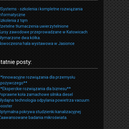
JSystems - szkolenia i kompletne rozwiązania
informatyczne
Szkolenia z tqm
Rzetelne tłumaczenia uwierzytelnione
Kursy zawodowe przeprowadzane w Katowicach
Wymarzone dwa kółka.
Nowoczesna hala wystawowa w Jasionce
tatnie posty:
**Innowacyjne rozwiązania dla przemysłu
spożywczego**
**Eksperckie rozwiązania dla biznesu**
Poprawne koła zamachowe silnika diesel
Wydajna technologia odpylania powietrza vacuum
booster
Optymalna pokrywa studzienki kanalizacyjnej
Zaawansowane badania mikroświata.