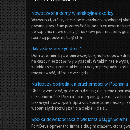
Nowoczesne domy w atrakcyjnej okolicy
Wszyscy ci, którzy chcieliby mieszkać w spokojnej okoli
powinni poważnie przemyśleć kupno nieruchomości m
do kupienia nowe domy (Pruszków jest miastem, gdzie
rosnącą popularnością) char...
Jak zabezpieczyć dom?
Dom powinien być w pierwszej kolejności odpowiedn
na każdy nieszczęśliwy wypadek. W takim razie wydaj
w takie rozwiązanie jakim jest w tym przypadku stol
miejscowość, które ze względu ...
Najlepszy pośrednik nieruchomości w Poznaniu
Chcesz wiedzieć, gdzie znajdzie się dla ciebie napraw
nieruchomości? Poznań to miejsce, gdzie nasza firma 
ciekawych rozwiązań. Sprawdź koniecznie nasze prze
wspaniałych rozwiązań dla ciebie – dzis...
Spółka deweloperska z wieloma osiągnięciami
Fort Development to firma z długim stażem, która gw