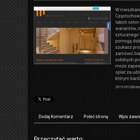
W mieszkani
Częstochowa
takich osłon
wariantów, 
sztucznego 
pomogą dobra
szukasz pro
zamówić bia
solidnych p
może zapewn
opłat za udo
którym bard
2019-09-03
|
Kate
Dodaj Komentarz
Poleć stronę
Wpis zawie
Przeczytać warto: