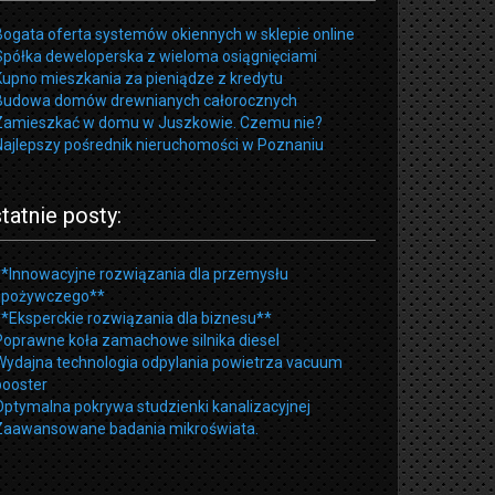
Bogata oferta systemów okiennych w sklepie online
Spółka deweloperska z wieloma osiągnięciami
Kupno mieszkania za pieniądze z kredytu
Budowa domów drewnianych całorocznych
Zamieszkać w domu w Juszkowie. Czemu nie?
Najlepszy pośrednik nieruchomości w Poznaniu
tatnie posty:
**Innowacyjne rozwiązania dla przemysłu
spożywczego**
**Eksperckie rozwiązania dla biznesu**
Poprawne koła zamachowe silnika diesel
Wydajna technologia odpylania powietrza vacuum
booster
Optymalna pokrywa studzienki kanalizacyjnej
Zaawansowane badania mikroświata.