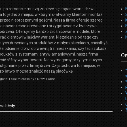
u po remoncie muszą znaleźć się dopasowane drzwi.
 to jedno z miejsc, w którym ułatwiamy klientom montaż
 przed nieproszonymi gośćmi. Nasza firma oferuje szereg
na nowoczesne drewniane i przygotowane z tworzywa
odrzwia. Oferujemy bardzo zróżnicowane modele, które
ć klientowi właściwy wariant. Niezależnie od tego czy
stych drewnianych produktów z małym okienkiem, chciałbyś
łe odcienie drzwi do wewnątrz mieszkania, czy też szukasz
roduktów z systemami antywłamaniowymi, nasza firma
Os
ić różny wybór towaru. Nie wymagamy przy tym dużych
stępniane przez firmę drzwi. Częstochowa to miejsce, w
zo łatwo można znaleźć naszą placówkę.
goria: Lokal Mieszkalny / Drzwi i Okna
ra błędy