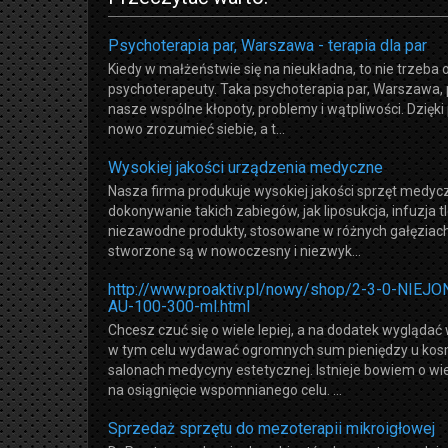
Psychoterapia par, Warszawa - terapia dla par
Kiedy w małżeństwie się na nieukładna, to nie trzeba 
psychoterapeuty. Taka psychoterapia par, Warszawa,
nasze wspólne kłopoty, problemy i wątpliwości. Dzięk
nowo zrozumieć siebie, a t...
Wysokiej jakości urządzenia medyczne
Nasza firma produkuje wysokiej jakości sprzęt medyc
dokonywanie takich zabiegów, jak liposukcja, infuzja t
niezawodne produkty, stosowane w różnych gałęziac
stworzone są w nowoczesny i niezwyk...
http://www.proaktiv.pl/nowy/shop/2-3-0-N
AU-100-300-ml.html
Chcesz czuć się o wiele lepiej, a na dodatek wygląd
w tym celu wydawać ogromnych sum pieniędzy u kosm
salonach medycyny estetycznej. Istnieje bowiem o wie
na osiągnięcie wspomnianego celu. ...
Sprzedaż sprzętu do mezoterapii mikroigłowej