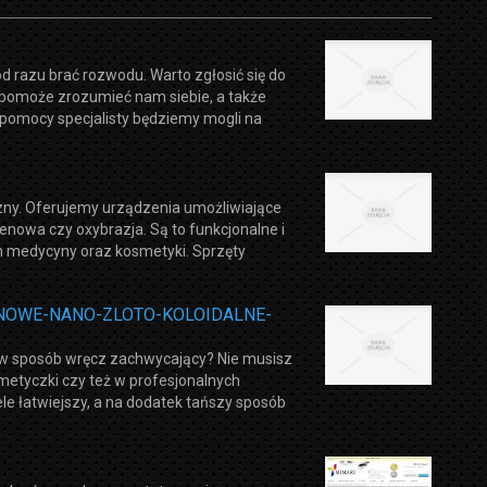
od razu brać rozwodu. Warto zgłosić się do
 pomoże zrozumieć nam siebie, a także
i pomocy specjalisty będziemy mogli na
zny. Oferujemy urządzenia umożliwiające
lenowa czy oxybrazja. Są to funkcjonalne i
h medycyny oraz kosmetyki. Sprzęty
IEJONOWE-NANO-ZLOTO-KOLOIDALNE-
ać w sposób wręcz zachwycający? Nie musisz
etyczki czy też w profesjonalnych
le łatwiejszy, a na dodatek tańszy sposób