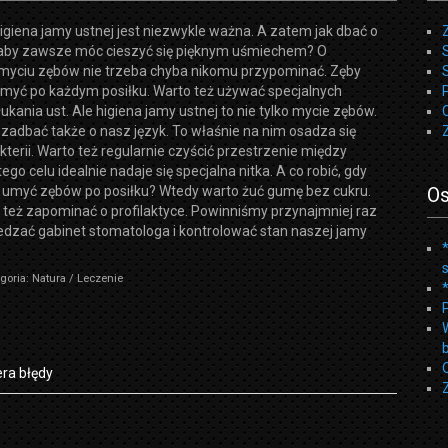
giena jamy ustnej jest niezwykle ważna. A zatem jak dbać o
aby zawsze móc cieszyć się pięknym uśmiechem? O
myciu zębów nie trzeba chyba nikomu przypominać. Zęby
myć po każdym posiłku. Warto też używać specjalnych
ukania ust. Ale higiena jamy ustnej to nie tylko mycie zębów.
adbać także o nasz język. To właśnie na nim osadza się
erii. Warto też regularnie czyścić przestrzenie między
ego celu idealnie nadaje się specjalna nitka. A co robić, gdy
umyć zębów po posiłku? Wtedy warto żuć gumę bez cukru.
Os
też zapominać o profilaktyce. Powinniśmy przynajmniej raz
edzać gabinet stomatologa i kontrolować stan naszej jamy
goria: Natura / Leczenie
ra błędy