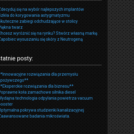
Zdecyduj się na wybór najlepszych implantów
Szkła do korygowania astygmatyzmu
Skuteczne zabiegi odchudzające w stolicy
Piękna twarz
Chcesz wyróżnić się na rynku? Stwórz własną markę.
Zapobiec wysuszaniu się skóry z Neutrogeną
tatnie posty:
**Innowacyjne rozwiązania dla przemysłu
spożywczego**
**Eksperckie rozwiązania dla biznesu**
Poprawne koła zamachowe silnika diesel
Wydajna technologia odpylania powietrza vacuum
booster
Optymalna pokrywa studzienki kanalizacyjnej
Zaawansowane badania mikroświata.