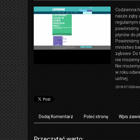
Codzienna hi
nasze zęby 
regularnym 
powinniśmy 
płynów do pł
Powinniśmy z
mnóstwo bakt
zębowe. Do t
nie możemy 
Nie możemy 
w roku odwi
ustnej.
2018-07-05
|
Kate
Dodaj Komentarz
Poleć stronę
Wpis zawie
Przeczytać warto: