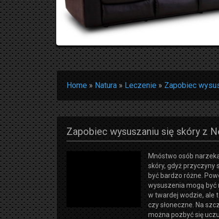
Home
»
Natura
»
Leczenie
»
Zapobiec wysus
Zapobiec wysuszaniu się skóry z 
Mnóstwo osób narzeka 
skóry, gdyż przyczyny
być bardzo różne. P
wysuszenia mogą być n
w twardej wodzie, ale 
czy słoneczne. Na szcz
można pozbyć się uczuc