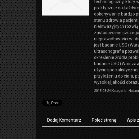
technologiczny, który 
praktycznie na każdym
dokonywanie bardzo pr
stanu zdrowia pacjent
nieinwazyjnych rozwią
zastosowanie szczegó
nieprawidłowości w ob
jest badanie USG (Wa
ultrasonografia pozwa
określenie źródła pro
badanie USG (Warszawa
użyciu specjalistycznej
przyłożeniu do ciała, 
wysokiej jakości obraz
2015-08-24
|
Kategoria: Natur
Dodaj Komentarz
Poleć stronę
Wpis 