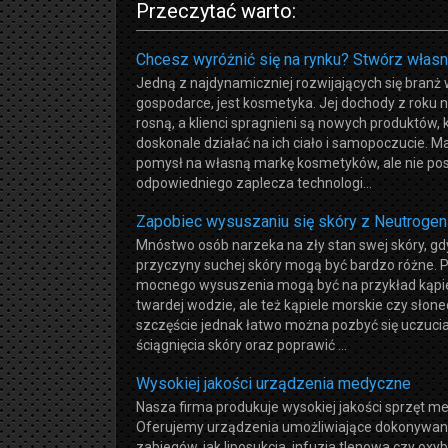
Przeczytać warto:
Chcesz wyróżnić się na rynku? Stwórz własn
Jedną z najdynamiczniej rozwijających się branż
gospodarce, jest kosmetyka. Jej dochody z roku n
rosną, a klienci spragnieni są nowych produktów, 
doskonale działać na ich ciało i samopoczucie. M
pomysł na własną markę kosmetyków, ale nie po
odpowiedniego zaplecza technologi...
Zapobiec wysuszaniu się skóry z Neutroge
Mnóstwo osób narzeka na zły stan swej skóry, gd
przyczyny suchej skóry mogą być bardzo różne
mocnego wysuszenia mogą być na przykład kąpi
twardej wodzie, ale też kąpiele morskie czy słon
szczęście jednak łatwo można pozbyć się uczuci
ściągnięcia skóry oraz poprawić ...
Wysokiej jakości urządzenia medyczne
Nasza firma produkuje wysokiej jakości sprzęt m
Oferujemy urządzenia umożliwiające dokonywani
zabiegów, jak liposukcja, infuzja tlenowa czy oxyb