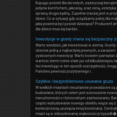
Kupując pościel dla dorosłych, zazwyczaj kierujem
jedynie komfortem, jakością, oraz ceną, estetyka 
sprawą drugorzędną. Zupełnie inaczej jest w prz
dzieci. Co w sytuacji gdy urządzamy pokój dla ma
jaka powinna być pościel dziecięca? Producent a
dla dzieci musi się bardzo ...
Inwestycje w grunty równa się bezpieczny z
Warto wiedzieć, jak inwestować w ziemię. Grunty 
obecnie jedną z najbardziej pewnych, a zarazem
zyskownych inwestycji. Warto bowiem pamiętać o
wartość ziemi rośnie stale już od kilkudziesięciu la
też inwestując w ten sposób oszczędności, mogą
Państwo pewność pozytywnego r...
Szybkie i bezproblemowe usuwanie gruzu
W wielkich miastach nieustannie prowadzone są 
budowlane, których celem jest wznoszenie now
nieruchomości o różnorodnym zastosowaniu. Ba
często wybudowanie nowego obiektu wiąże się z
koniecznością usunięcia innej konstrukcji. Central
miast są w zdecydowanej większości przypadk�.