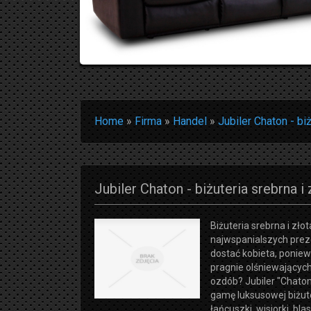
Home
»
Firma
»
Handel
»
Jubiler Chaton - biż
Jubiler Chaton - biżuteria srebrna i 
Biżuteria srebrna i zło
najwspanialszych prez
dostać kobieta, poniew
pragnie olśniewającyc
ozdób? Jubiler "Chaton
gamę luksusowej biżuter
łańcuszki, wisiorki, bla