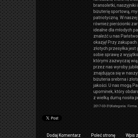
bransoletki, naszyjniki 
biżuterię sportową, my
patriotyczną. W naszej 
również pierścionki za
idealne dla młodych pa
znaleźć u nas Państwo 
okazję! Przy zakupach
złotych przesyłka jest 
sobie sprawę z wyjątko
którymi zazwyczaj wią
przez nas wyroby jubile
znajdująca się w nasz
biżuteria srebrna i zło
jakości. U nas mogą P
upominek, który obda
z wielką dumą nosiła p
2017-03-31
|
Kategoria: Firma
Dodaj Komentarz
Poleć stronę
Wpis 